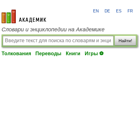
EN
DE
ES
FR
academic.ru
Словари и энциклопедии на Академике
Найти!
Толкования
Переводы
Книги
Игры ⚽