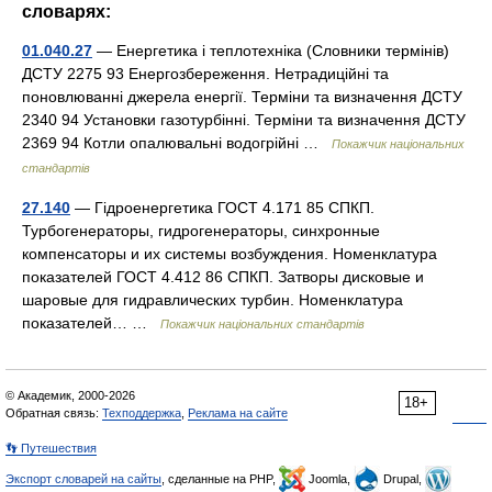
словарях:
01.040.27
— Енергетика і теплотехніка (Словники термінів)
ДСТУ 2275 93 Енергозбереження. Нетрадиційні та
поновлюванні джерела енергії. Терміни та визначення ДСТУ
2340 94 Установки газотурбінні. Терміни та визначення ДСТУ
2369 94 Котли опалювальні водогрійні …
Покажчик національних
стандартів
27.140
— Гідроенергетика ГОСТ 4.171 85 СПКП.
Турбогенераторы, гидрогенераторы, синхронные
компенсаторы и их системы возбуждения. Номенклатура
показателей ГОСТ 4.412 86 СПКП. Затворы дисковые и
шаровые для гидравлических турбин. Номенклатура
показателей… …
Покажчик національних стандартів
© Академик, 2000-2026
18+
Обратная связь:
Техподдержка
,
Реклама на сайте
👣 Путешествия
Экспорт словарей на сайты
, сделанные на PHP,
Joomla,
Drupal,